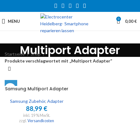
0
MENU
0,00
€
Multiport Adapter
Startseite
Shop
Produkte verschlagwortet mit „Multiport Adapter“
Samsung Multiport Adapter
Samsung Zubehör
,
Adapter
88,99
€
inkl. 19 % MwSt.
zzgl.
Versandkosten