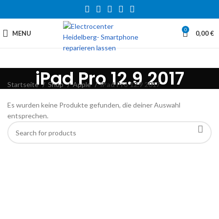
0
MENU
0,00
€
iPad Pro 12.9 2017
Startseite
Shop
Apple
iPad Pro 12.9 2017
Es wurden keine Produkte gefunden, die deiner Auswahl
entsprechen.