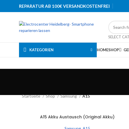
REPARATUR AB 100€ VERSANDKOSTENFREI
SELECT CA
KATEGORIEN
HOME
SHOP
GE
Startseite
Shop
Samsung
A15
A15 Akku Austausch (Original Akku)
IN DEN WARENKORB
Samsung
,
A15