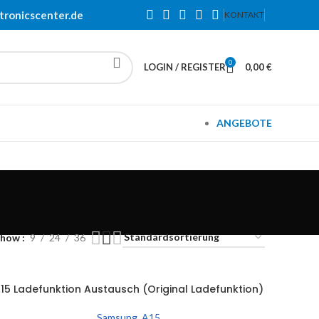
tronicscenter.de
KONTAKT
0
LOGIN / REGISTER
0,00
€
ANGEBOTE
Show
9
24
36
15 Ladefunktion Austausch (Original Ladefunktion)
N DEN WARENKORB
Samsung
,
A15