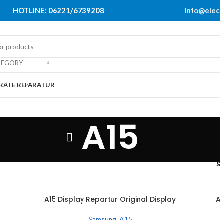
HOTLINE: 06221/6739208
info@elec
TEGORY
RÄTE REPARATUR
A15
A15 Display Repartur Original Display
A
IN DEN WARENKORB
I
Samsung
,
A15