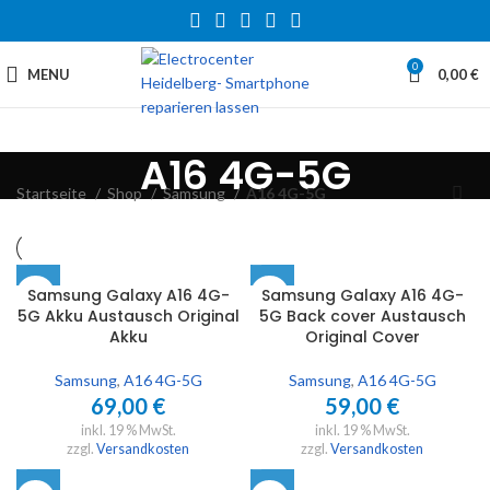
0
MENU
0,00
€
A16 4G-5G
Startseite
Shop
Samsung
A16 4G-5G
Samsung Galaxy A16 4G-
Samsung Galaxy A16 4G-
5G Akku Austausch Original
5G Back cover Austausch
Akku
Original Cover
Samsung
,
A16 4G-5G
Samsung
,
A16 4G-5G
69,00
€
59,00
€
inkl. 19 % MwSt.
inkl. 19 % MwSt.
zzgl.
Versandkosten
zzgl.
Versandkosten