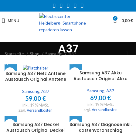
0
MENU
0,00
€
A37
Startseite
Shop
Samsung
A37
Samsung A37 Akku
Samsung A37 Netz Anttene
Austausch Original Akku
Austausch Original Anttene
Samsung
,
A37
Samsung
,
A37
69,00
€
59,00
€
inkl. 19 % MwSt.
inkl. 19 % MwSt.
zzgl.
Versandkosten
zzgl.
Versandkosten
Samsung A37 Deckel
Samsung A37 Diagnose inkl.
Austausch Original Deckel
Kostenvoranschlag