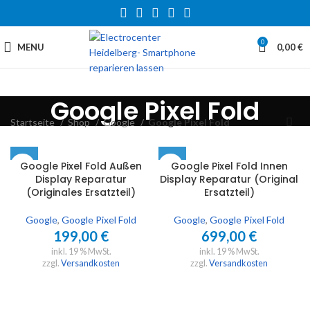
0
MENU
0,00
€
Google Pixel Fold
Startseite
Shop
Google
Google Pixel Fold
Google Pixel Fold Außen
Google Pixel Fold Innen
Display Reparatur
Display Reparatur (Original
(Originales Ersatzteil)
Ersatzteil)
Google
,
Google Pixel Fold
Google
,
Google Pixel Fold
199,00
€
699,00
€
inkl. 19 % MwSt.
inkl. 19 % MwSt.
zzgl.
Versandkosten
zzgl.
Versandkosten