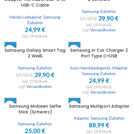
USB-C Cable
Samsung Zubehör
Handy Ladegerät
,
Samsung
39,90
€
59,99
€
Zubehör
inkl. 19 % MwSt.
24,99
€
zzgl.
Versandkosten
inkl. 19 % MwSt.
Samsung Galaxy Smart Tag
Samsung In Car Charger 2
-33%
2 Weiß
Port Type C+USB
Samsung Zubehör
Auto Handyladegerät
,
Adapter
,
Samsung Zubehör
39,90
€
59,99
€
24,99
€
inkl. 19 % MwSt.
zzgl.
Versandkosten
inkl. 19 % MwSt.
zzgl.
Versandkosten
Samsung Mobeen Selfie
Samsung Multiport Adapter
Stick (Schwarz)
Adapter
,
Samsung Zubehör
Samsung Zubehör
88,99
€
25,00
€
inkl. 19 % MwSt.