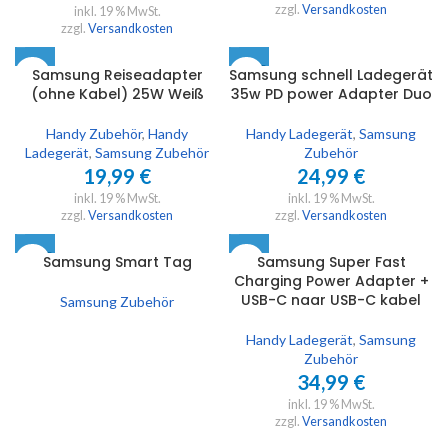
zzgl.
Versandkosten
inkl. 19 % MwSt.
zzgl.
Versandkosten
SOLD
Samsung Reiseadapter
Samsung schnell Ladegerät
OUT
(ohne Kabel) 25W Weiß
35w PD power Adapter Duo
Handy Zubehör
,
Handy
Handy Ladegerät
,
Samsung
Ladegerät
,
Samsung Zubehör
Zubehör
19,99
€
24,99
€
inkl. 19 % MwSt.
inkl. 19 % MwSt.
zzgl.
Versandkosten
zzgl.
Versandkosten
SOLD
Samsung Smart Tag
Samsung Super Fast
OUT
Charging Power Adapter +
USB-C naar USB-C kabel
Samsung Zubehör
Handy Ladegerät
,
Samsung
Zubehör
34,99
€
inkl. 19 % MwSt.
zzgl.
Versandkosten