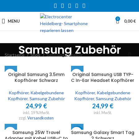
0
MENU
0,00
€
Samsung Zubehör
Startseite
Shop
Samsung Zubehör
Original Samsung 3.5mm
Original Samsung USB TYP-
Kopfhörer Schwarz
C In-Ear Headset Kopfhörer
Kopfhörer
,
Kabelgebundene
Kopfhörer
,
Kabelgebundene
Kopfhörer
,
Samsung Zubehör
Kopfhörer
,
Samsung Zubehör
24,99
€
24,99
€
inkl. 19 % MwSt.
inkl. MwSt.
zzgl.
Versandkosten
Samsung 25W Travel
Samsung Galaxy Smart Tag
-33%
Adapter mit Kabel USB-C to
2 Schwarz