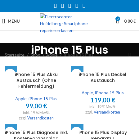
0
MENU
0,00
€
iPhone 15 Plus
Startseite
Shop
Apple
iPhone 15 Plus
iPhone 15 Plus Akku
iPhone 15 Plus Deckel
Austausch (Ohne
Austausch
Fehlermeldung)
Apple
,
iPhone 15 Plus
Apple
,
iPhone 15 Plus
119,00
€
99,00
€
inkl. 19 % MwSt.
zzgl.
Versandkosten
inkl. 19 % MwSt.
zzgl.
Versandkosten
iPhone 15 Plus Diagnose inkl.
iPhone 15 Plus Display
Kostenvoranschlag
Reparatur