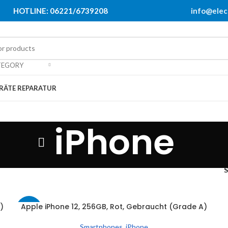
HOTLINE: 06221/6739208
info@elec
TEGORY
RÄTE REPARATUR
iPhone
)
Apple iPhone 12, 256GB, Rot, Gebraucht (Grade A)
IN DEN WARENKORB
-15%
W
Smartphones
,
iPhone