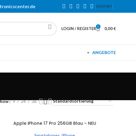
tronicscenter.de
KONTAKT
0
LOGIN / REGISTER
0,00
€
ANGEBOTE
Show
9
24
36
SOLD
Apple iPhone 17 Pro 256GB Blau – NEU
EITERLESEN
OUT
Smartphones
,
iPhone