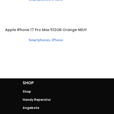
SOLD
Apple iPhone 17 Pro Max 512GB Orange NEU!!
EITERLESEN
OUT
Smartphones
,
iPhone
SHOP
Shop
Handy Reperatur
Angebote