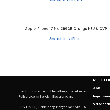
SOLD
Apple iPhone 17 Pro 256GB Orange NEU & OVP
WEITERLESEN
OUT
Smartphones
,
iPhone
RECHTLI
AGB
Electronicscenter in Heidelberg, bietet einen
Impressu
Fullservice im Bereich Electronic an.
Versandar
69115 DE, Heidelberg, Bergheimer Str. 102