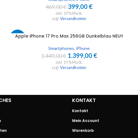
399,00
€
469,00
€
inkl. 19 % MwSt.
zzgl.
Versandkosten
Apple iPhone 17 Pro Max 256GB Dunkelblau NEU!!
IN DEN WARENKORB
-3%
W
Smartphones
,
iPhone
1.399,00
€
1.449,00
€
inkl. 19 % MwSt.
zzgl.
Versandkosten
CHES
KONTAKT
Kontakt
m
Mein Account
ten
Warenkorb