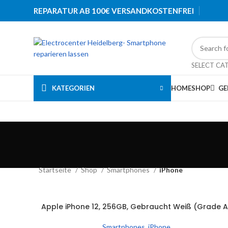
REPARATUR AB 100€ VERSANDKOSTENFREI
SELECT CA
KATEGORIEN
HOME
SHOP
GE
Startseite
Shop
Smartphones
iPhone
SOLD
Apple iPhone 12, 256GB, Gebraucht Weiß (Grade A
WEITERLESEN
OUT
Smartphones
,
iPhone