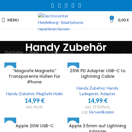
0
MENU
0,00
€
Handy Zubehör
Startseite
Shop
Handy Zubehör
“Magsafe Magnetic”
20W PD Adapter USB-C to
Transparente Hüllen Für
Lightning Cable
iPhone
Handy Zubehör
,
Handy
Handy Zubehör
,
MagSafe Hülle
Ladegerät
,
Adapter
14,99
€
14,99
€
inkl. MwSt.
inkl. 19 % MwSt.
zzgl.
Versandkosten
Apple 20W USB-C
Apple 3.5mm auf Lightning
Adapter