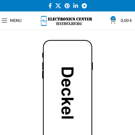
0
MENU
0,00
€