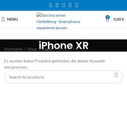
0
MENU
0,00
€
iPhone XR
Startseite
Shop
Apple
iPhone XR
Es wurden keine Produkte gefunden, die deiner Auswahl
entsprechen.