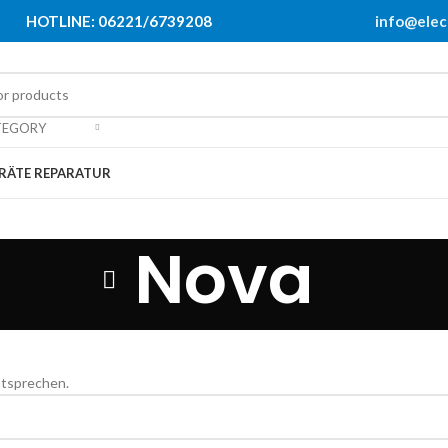
HOTLINE: 06221/6739208
info@elec
TEGORY
RÄTE REPARATUR
Nova
ntsprechen.