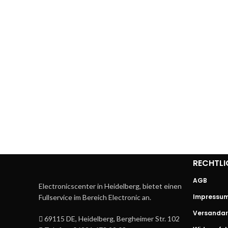
RECHTLI
AGB
Electronicscenter in Heidelberg, bietet einen
Impressu
Fullservice im Bereich Electronic an.
Versandar
69115 DE, Heidelberg, Bergheimer Str. 102