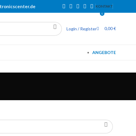
tronicscenter.de
KONTAKT
0
0,00
€
Login / Register
ANGEBOTE