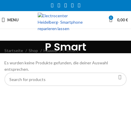
0
MENU
0,00
€
P Smart
Startseite
Shop
Huawei
P Smart
Es wurden keine Produkte gefunden, die deiner Auswahl
entsprechen.