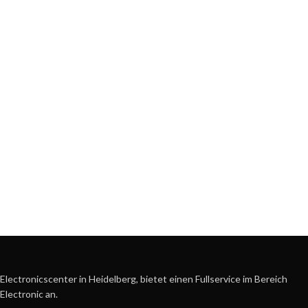
Electronicscenter in Heidelberg, bietet einen Fullservice im Bereich
Electronic an.