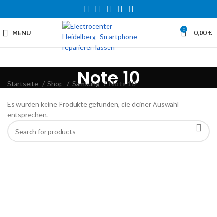
0
MENU
0,00
€
Note 10
Startseite
Shop
Samsung
Note 10
Es wurden keine Produkte gefunden, die deiner Auswahl
entsprechen.