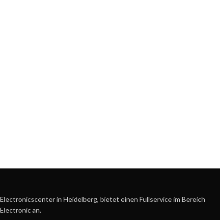
Electronicscenter in Heidelberg, bietet einen Fullservice im Bereich
Electronic an.