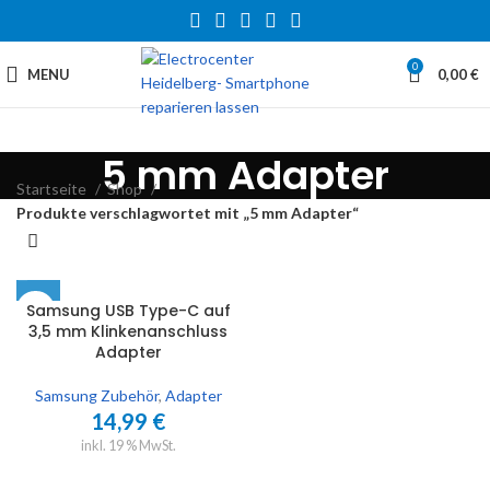
0
MENU
0,00
€
5 mm Adapter
Startseite
Shop
Produkte verschlagwortet mit „5 mm Adapter“
Samsung USB Type-C auf
3,5 mm Klinkenanschluss
Adapter
Samsung Zubehör
,
Adapter
14,99
€
inkl. 19 % MwSt.