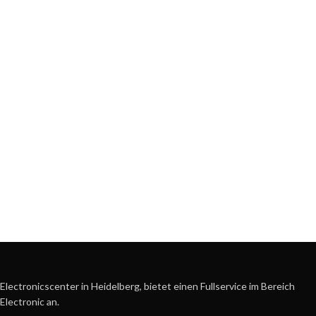
Electronicscenter in Heidelberg, bietet einen Fullservice im Bereich
Electronic an.