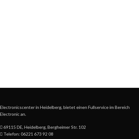
Electronicscenter in Heidelberg, bietet einen Fullservice im Bereich
Electronic an.
69115 DE, Heidelberg, Bergheimer Str. 102
Telefon: 06221 673 92 08