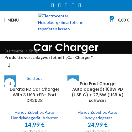
0
MENU
0,00
€
Car Charger
Startseite
Shop
Produkte verschlagwortet mit „Car Charger“
Sold out
Prio Fast Charge
Durata PD Car Charger
Autoladegerät 100W PD
With 3 USB +PD- Port
(USB C) + 22,5W (USB A)
DR2028
schwarz
Handy Zubehör
,
Auto
Handy Zubehör
,
Auto
Handyladegerät
,
Adapter
Handyladegerät
14,99
€
24,99
€
inkl. 19 % MwSt.
inkl. 19 % MwSt.