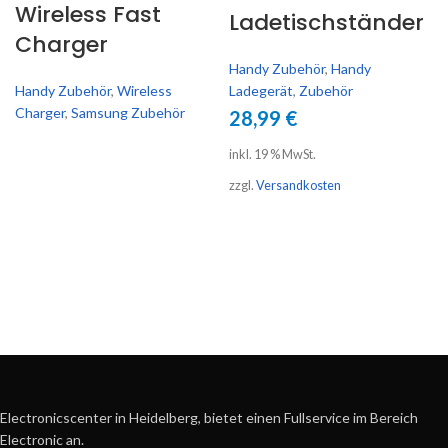
Wireless Fast
Ladetischständer
Charger
Handy Zubehör
,
Handy
Handy Zubehör
,
Wireless
Ladegerät
,
Zubehör
Charger
,
Samsung Zubehör
28,99
€
inkl. 19 % MwSt.
zzgl.
Versandkosten
Electronicscenter in Heidelberg, bietet einen Fullservice im Bereich
Electronic an.