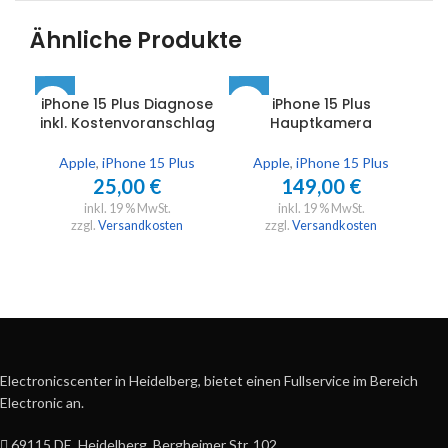
Ähnliche Produkte
iPhone 15 Plus Diagnose
iPhone 15 Plus
inkl. Kostenvoranschlag
Hauptkamera
Apple
,
iPhone 15 Plus
Apple
,
iPhone 15 Plus
25,00
€
149,00
€
inkl. 19 % MwSt.
inkl. 19 % MwSt.
zzgl.
Versandkosten
zzgl.
Versandkosten
Electronicscenter in Heidelberg, bietet einen Fullservice im Bereich
Electronic an.
69115 DE, Heidelberg, Bergheimer Str. 102