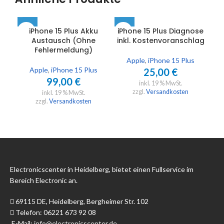
iPhone 15 Plus Akku
iPhone 15 Plus Diagnose
Austausch (Ohne
inkl. Kostenvoranschlag
Fehlermeldung)
Apple
,
iPhone 15 Plus
Apple
,
iPhone 15 Plus
25,00
€
99,00
€
inkl. 19 % MwSt.
zzgl.
Versandkosten
inkl. 19 % MwSt.
zzgl.
Versandkosten
Electronicscenter in Heidelberg, bietet einen Fullservice im
Bereich Electronic an.
69115 DE, Heidelberg, Bergheimer Str. 102
Telefon: 06221 673 92 08
E-Mail:
info@electronicscenter.de