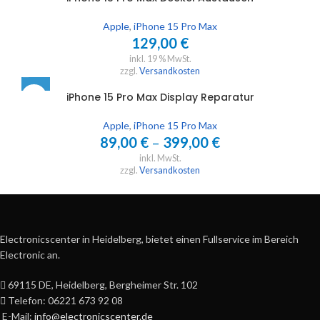
Apple
,
iPhone 15 Pro Max
129,00
€
inkl. 19 % MwSt.
zzgl.
Versandkosten
iPhone 15 Pro Max Display Reparatur
Apple
,
iPhone 15 Pro Max
89,00
€
–
399,00
€
inkl. MwSt.
zzgl.
Versandkosten
Electronicscenter in Heidelberg, bietet einen Fullservice im Bereich
Electronic an.
69115 DE, Heidelberg, Bergheimer Str. 102
Telefon: 06221 673 92 08
E-Mail:
info@electronicscenter.de