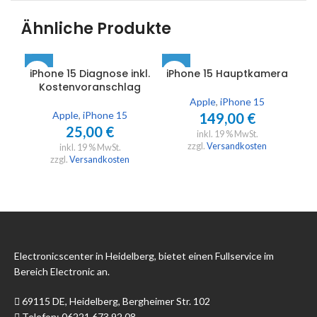
Ähnliche Produkte
iPhone 15 Diagnose inkl.
iPhone 15 Hauptkamera
iP
Kostenvoranschlag
Apple
,
iPhone 15
Apple
,
iPhone 15
149,00
€
25,00
€
inkl. 19 % MwSt.
zzgl.
Versandkosten
inkl. 19 % MwSt.
zzgl.
Versandkosten
Electronicscenter in Heidelberg, bietet einen Fullservice im
Bereich Electronic an.
69115 DE, Heidelberg, Bergheimer Str. 102
Telefon: 06221 673 92 08