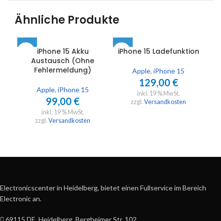
Ähnliche Produkte
iPhone 15 Akku
iPhone 15 Ladefunktion
Austausch (Ohne
Fehlermeldung)
Apple
,
iPhone 15
129,00
€
Apple
,
iPhone 15
inkl. 19 % MwSt.
99,00
€
zzgl.
Versandkosten
inkl. 19 % MwSt.
zzgl.
Versandkosten
Electronicscenter in Heidelberg, bietet einen Fullservice im Bereich
Electronic an.
69115 DE, Heidelberg, Bergheimer Str. 102