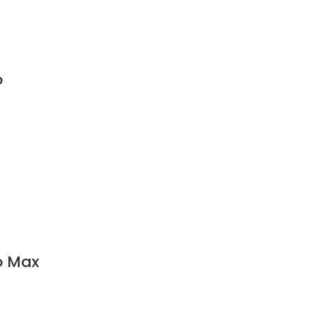
o
ro Max