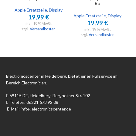
5c
Apple Ersatzteile
,
Display
Apple Ersatzteile
,
Display
A
19,99
€
19,99
€
inkl. 19 % MwSt.
zzgl.
Versandkosten
inkl. 19 % MwSt.
zzgl.
Versandkosten
Electronicscenter in Heidelberg, bietet einen Fullservice im
Bereich Electronic an.
69115 DE, Heidelberg, Bergheimer Str. 102
Telefon: 06221 673 92 08
E-Mail:
info@electronicscenter.de