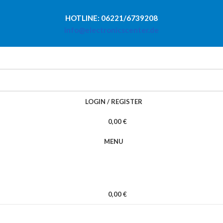
HOTLINE: 06221/6739208
info@electronicscenter.de
LOGIN / REGISTER
0,00
€
MENU
0,00
€