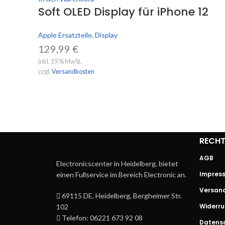
Soft OLED Display für iPhone 12
Apple Ersatzteile
,
Display
129,99
€
inkl. 19 % MwSt.
zzgl.
Versandkosten
RECHT
AGB
Electronicscenter in Heidelberg, bietet
Impres
einen Fullservice im Bereich Electronic an.
Versan
69115 DE, Heidelberg, Bergheimer Str.
Widerru
102
Telefon: 06221 673 92 08
Datens