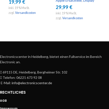
Apple Ersatzteile
,
Display
App
19,99
€
29,99
€
39
inkl. 19 % MwSt.
zzgl.
Versandkosten
inkl. 19 % MwSt.
inkl
zzgl.
Versandkosten
zzgl
Electronicscenter in Heidelberg, bietet einen Fullservice im Bereich
Electronic an.
69115 DE, Heidelberg, Bergheimer Str. 102
Telefon: 06221 673 92 08
E-Mail:
info@electronicscenter.de
RECHTLICHES
AGB
Impressum