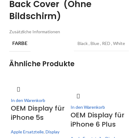
Back Cover (Ohne
Bildschirm)
Zusätzliche Informationen
FARBE
Black
,
Blue
,
RED
,
White
Ähnliche Produkte
In den Warenkorb
OEM Display für
In den Warenkorb
In 
OEM Display für
OE
iPhone 5s
iPhone 6 Plus
iP
Apple Ersatzteile
,
Display