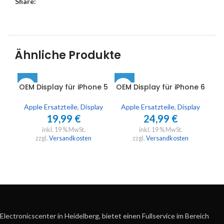
Share:
Ähnliche Produkte
OEM Display für iPhone 5
OEM Display für iPhone 6
OE
Apple Ersatzteile
,
Display
Apple Ersatzteile
,
Display
A
19,99
€
24,99
€
inkl. 19 % MwSt.
inkl. 19 % MwSt.
zzgl.
Versandkosten
zzgl.
Versandkosten
Electronicscenter in Heidelberg, bietet einen Fullservice im Bereich