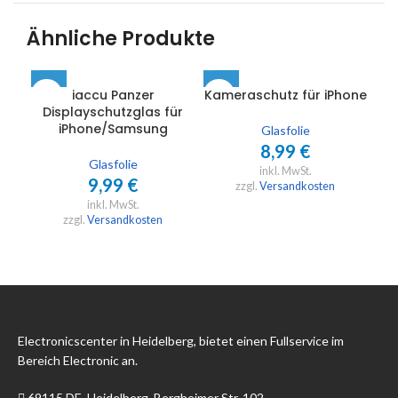
Ähnliche Produkte
iaccu Panzer
Kameraschutz für iPhone
Displayschutzglas für
D
iPhone/Samsung
Glasfolie
8,99
€
Glasfolie
inkl. MwSt.
9,99
€
zzgl.
Versandkosten
inkl. MwSt.
zzgl.
Versandkosten
Electronicscenter in Heidelberg, bietet einen Fullservice im
Bereich Electronic an.
69115 DE, Heidelberg, Bergheimer Str. 102