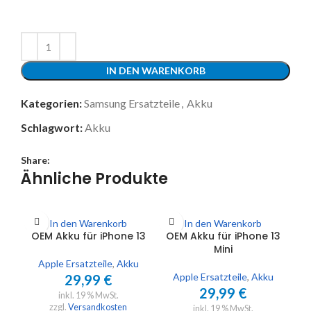
IN DEN WARENKORB
Kategorien:
Samsung Ersatzteile
,
Akku
Schlagwort:
Akku
Share:
Ähnliche Produkte
In den Warenkorb
In den Warenkorb
OEM Akku für iPhone 13
OEM Akku für iPhone 13
OE
Mini
Apple Ersatzteile
,
Akku
Apple Ersatzteile
,
Akku
29,99
€
29,99
€
inkl. 19 % MwSt.
zzgl.
Versandkosten
inkl. 19 % MwSt.