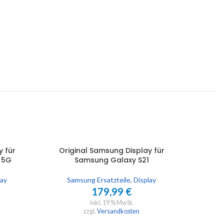
y für
Original Samsung Display für
Orig
IN DEN WARENKORB
IN DEN 
 5G
Samsung Galaxy S21
Sa
lay
Samsung Ersatzteile
,
Display
Sa
179,99
€
inkl. 19 % MwSt.
zzgl.
Versandkosten