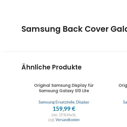
Samsung Back Cover Gala
Ähnliche Produkte
Original Samsung Display für
Orig
IN DEN WARENKORB
AUSFÜHR
Samsung Galaxy S10 Lite
Samsung Ersatzteile
,
Display
Sa
159,99
€
inkl. 19 % MwSt.
zzgl.
Versandkosten