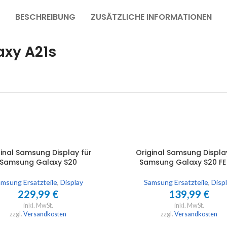
BESCHREIBUNG
ZUSÄTZLICHE INFORMATIONEN
xy A21s
inal Samsung Display für
Original Samsung Displa
UNG WÄHLEN
AUSFÜHRUNG WÄHLEN
Samsung Galaxy S20
Samsung Galaxy S20 FE
msung Ersatzteile
,
Display
Samsung Ersatzteile
,
Disp
229,99
€
139,99
€
inkl. MwSt.
inkl. MwSt.
zzgl.
Versandkosten
zzgl.
Versandkosten