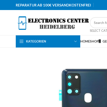
REPARATUR AB 100€ VERSANDKOSTENFREI
SELECT CA
KATEGORIEN
HOME
SHOP
GE