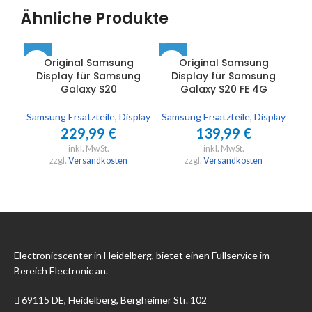
Ähnliche Produkte
Original Samsung
Original Samsung
Display für Samsung
Display für Samsung
D
Galaxy S20
Galaxy S20 FE 4G
Samsung Ersatzteile
,
Display
Samsung Ersatzteile
,
Display
Sam
229,99
€
139,99
€
inkl. MwSt.
inkl. MwSt.
zzgl.
Versandkosten
zzgl.
Versandkosten
Electronicscenter in Heidelberg, bietet einen Fullservice im
Bereich Electronic an.
69115 DE, Heidelberg, Bergheimer Str. 102