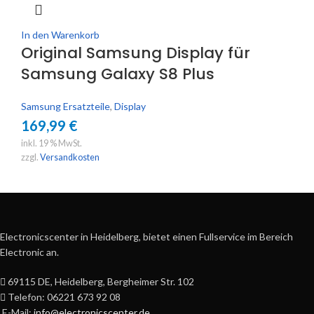
In den Warenkorb
Original Samsung Display für
Samsung Galaxy S8 Plus
Samsung Ersatzteile
,
Display
169,99
€
inkl. 19 % MwSt.
zzgl.
Versandkosten
Electronicscenter in Heidelberg, bietet einen Fullservice im Bereich
Electronic an.
69115 DE, Heidelberg, Bergheimer Str. 102
Telefon: 06221 673 92 08
E-Mail:
info@electronicscenter.de