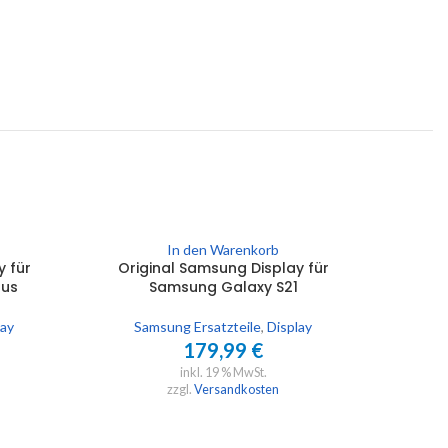
In den Warenkorb
y für
Original Samsung Display für
Orig
lus
Samsung Galaxy S21
Sa
lay
Samsung Ersatzteile
,
Display
Sa
179,99
€
inkl. 19 % MwSt.
zzgl.
Versandkosten