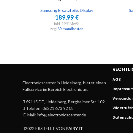
Samsung Ersatzteile
,
Display
Sa
189,99
€
inkl. 19 % MwSt.
zzgl.
Versandkosten
RECHTLI
AGB
Electronicscenter in Heidelberg, bietet einen
Impressu
Fullservice im Bereich Electronic an.
Versandar
69115 DE, Heidelberg, Bergheimer Str. 102
Widerrufs
Telefon: 06221 673 92 08
E-Mail:
info@electronicscenter.de
Datenschu
2022 ERSTELLT VON
FAIRY IT