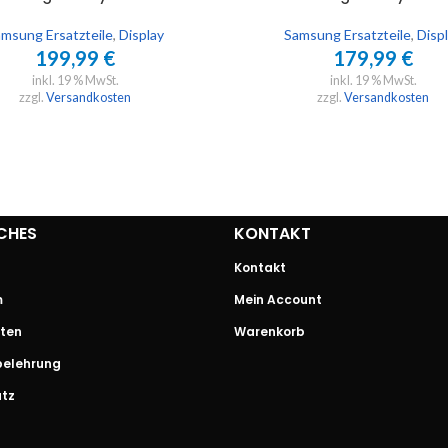
msung Ersatzteile
,
Display
Samsung Ersatzteile
,
Disp
199,99
€
179,99
€
inkl. 19 % MwSt.
inkl. 19 % MwSt.
zzgl.
Versandkosten
zzgl.
Versandkosten
CHES
KONTAKT
Kontakt
m
Mein Account
ten
Warenkorb
belehrung
tz