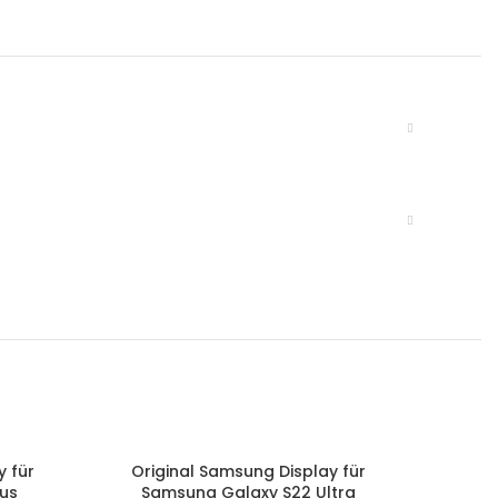
y für
Original Samsung Display für
Orig
IN DEN WARENKORB
IN DEN 
lus
Samsung Galaxy S22 Ultra