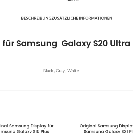
BESCHREIBUNG
ZUSÄTZLICHE INFORMATIONEN
 für Samsung Galaxy S20 Ultra
Black
,
Gray
,
White
inal Samsung Display für
Original Samsung Displa
WARENKORB
IN DEN WARENKORB
msung Galaxy S10 Plus
Samsung Galaxy S21 P