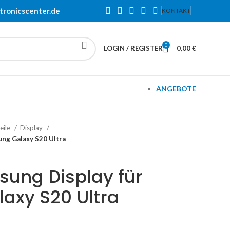
tronicscenter.de
KONTAKT
0
LOGIN / REGISTER
0,00
€
ANGEBOTE
eile
Display
ung Galaxy S20 Ultra
sung Display für
axy S20 Ultra