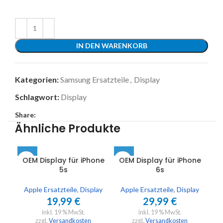
IN DEN WARENKORB
Kategorien:
Samsung Ersatzteile
,
Display
Schlagwort:
Display
Share:
Ähnliche Produkte
OEM Display für iPhone
OEM Display für iPhone
OE
5s
6s
Apple Ersatzteile
,
Display
Apple Ersatzteile
,
Display
A
19,99
€
29,99
€
inkl. 19 % MwSt.
inkl. 19 % MwSt.
zzgl.
Versandkosten
zzgl.
Versandkosten