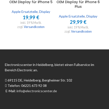
OEM Display für iPhone 5
OEM Display für iPhone 6
OE
Plus
Apple Ersatzteile
,
Display
A
Apple Ersatzteile
,
Display
19,99
€
29,99
€
inkl. 19 % MwSt.
zzgl.
Versandkosten
inkl. 19 % MwSt.
zzgl.
Versandkosten
Electronicscenter in Heidelberg, bietet einen Fullservice im
Bereich Electronic an.
69115 DE, Heidelberg, Bergheimer Str. 102
Telefon: 06221 673 92 08
E-Mail:
info@electronicscenter.de