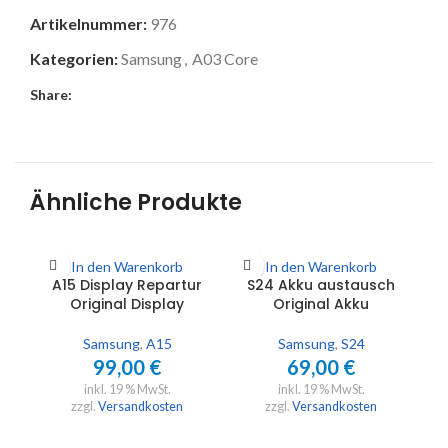
Artikelnummer:
976
Kategorien:
Samsung
,
A03 Core
Share:
Ähnliche Produkte
In den Warenkorb
In den Warenkorb
A15 Display Repartur
S24 Akku austausch
S2
Original Display
Original Akku
Samsung
,
A15
Samsung
,
S24
99,00
€
69,00
€
inkl. 19 % MwSt.
inkl. 19 % MwSt.
zzgl.
Versandkosten
zzgl.
Versandkosten