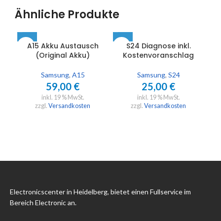
Ähnliche Produkte
A15 Akku Austausch
S24 Diagnose inkl.
(Original Akku)
Kostenvoranschlag
Samsung
,
A15
Samsung
,
S24
59,00
€
25,00
€
inkl. 19 % MwSt.
inkl. 19 % MwSt.
zzgl.
Versandkosten
zzgl.
Versandkosten
Electronicscenter in Heidelberg, bietet einen Fullservice im
Bereich Electronic an.