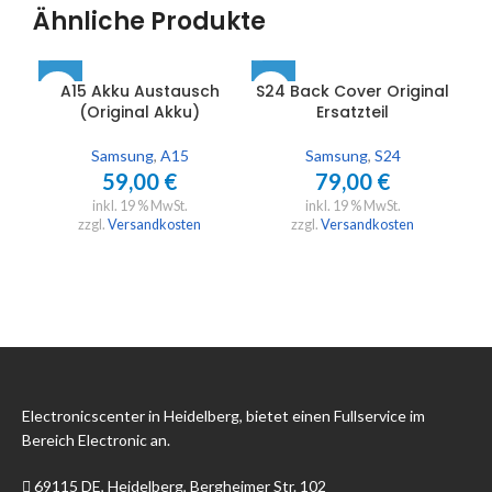
Ähnliche Produkte
A15 Akku Austausch
S24 Back Cover Original
(Original Akku)
Ersatzteil
Samsung
,
A15
Samsung
,
S24
59,00
€
79,00
€
inkl. 19 % MwSt.
inkl. 19 % MwSt.
zzgl.
Versandkosten
zzgl.
Versandkosten
Electronicscenter in Heidelberg, bietet einen Fullservice im
Bereich Electronic an.
69115 DE, Heidelberg, Bergheimer Str. 102