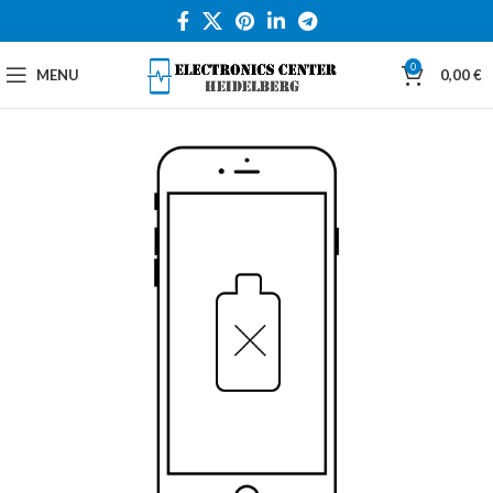
0
MENU
0,00
€