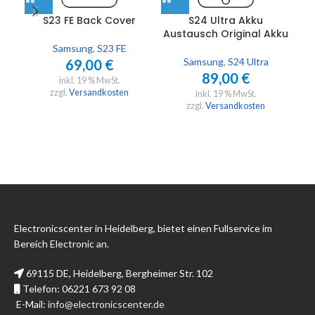
S23 FE Back Cover
S24 Ultra Akku
Austausch Original Akku
Samsung
,
S23 FE
Samsung
,
S24 Ultra
69,00
€
89,00
€
inkl. 19 % MwSt.
zzgl.
Versandkosten
inkl. 19 % MwSt.
zzgl.
Versandkosten
Electronicscenter in Heidelberg, bietet einen Fullservice im
Bereich Electronic an.
69115 DE, Heidelberg, Bergheimer Str. 102
Telefon: 06221 673 92 08
E-Mail:
info@electronicscenter.de