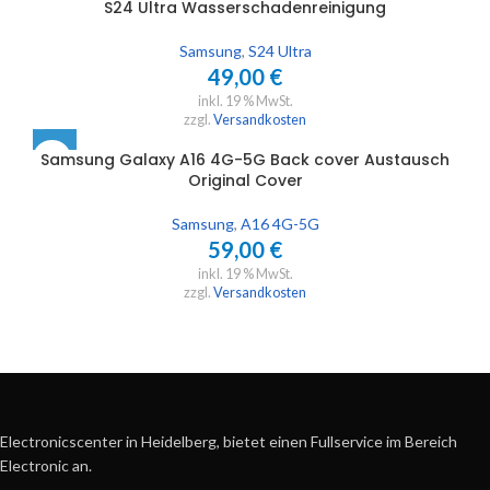
S24 Ultra Wasserschadenreinigung
Samsung
,
S24 Ultra
49,00
€
inkl. 19 % MwSt.
zzgl.
Versandkosten
Samsung Galaxy A16 4G-5G Back cover Austausch
Original Cover
Samsung
,
A16 4G-5G
59,00
€
inkl. 19 % MwSt.
zzgl.
Versandkosten
Electronicscenter in Heidelberg, bietet einen Fullservice im Bereich
Electronic an.