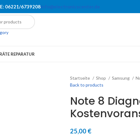
E: 06221/6739208
info@electronicscenter.de
egory
RÄTE REPARATUR
Startseite
Shop
Samsung
N
Back to products
Note 8 Diagno
Kostenvoran
25,00
€