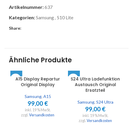
Artikelnummer:
637
Kategorien:
Samsung
,
S10 Lite
Share:
Ähnliche Produkte
A15 Display Repartur
S24 Ultra Ladefunktion
Original Display
Austausch Original
Wa
Ersatzteil
Samsung
,
A15
Samsung
,
S24 Ultra
99,00
€
99,00
€
inkl. 19 % MwSt.
zzgl.
Versandkosten
inkl. 19 % MwSt.
zzgl.
Versandkosten