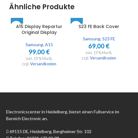
Ähnliche Produkte
A15 Display Repartur
S23 FE Back Cover
Original Display
Samsung
,
S23 FE
Samsung
,
A15
69,00
€
99,00
€
inkl. 19 % MwSt.
zzgl.
Versandkosten
inkl. 19 % MwSt.
zzgl.
Versandkosten
Electronicscenter in Heidelberg, bietet einen Fullservice im
Bereich Electronic an.
69115 DE, Heidelberg, Bergheimer Str. 102