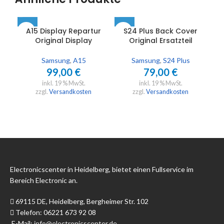
A15 Display Repartur
S24 Plus Back Cover
S2
Original Display
Original Ersatzteil
Samsung
,
A15
Samsung
,
S24 Plus
99,00
€
79,00
€
inkl. 19 % MwSt.
inkl. 19 % MwSt.
zzgl.
Versandkosten
zzgl.
Versandkosten
Electronicscenter in Heidelberg, bietet einen Fullservice im
Bereich Electronic an.
69115 DE, Heidelberg, Bergheimer Str. 102
Telefon: 06221 673 92 08
E-Mail:
info@electronicscenter.de