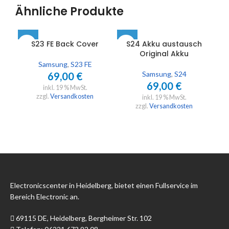
Ähnliche Produkte
S23 FE Back Cover
S24 Akku austausch
S2
Original Akku
Samsung
,
S23 FE
Samsung
,
S24
69,00
€
69,00
€
inkl. 19 % MwSt.
zzgl.
Versandkosten
inkl. 19 % MwSt.
zzgl.
Versandkosten
Electronicscenter in Heidelberg, bietet einen Fullservice im
Bereich Electronic an.
69115 DE, Heidelberg, Bergheimer Str. 102