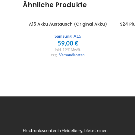
Ähnliche Produkte
A15 Akku Austausch (Original Akku)
S24 Pl
IN DEN WARENKORB
IN DEN 
Samsung
,
A15
59,00
€
inkl. 19 % MwSt.
zzgl.
Versandkosten
Electronicscenter in Heidelberg, bietet einen